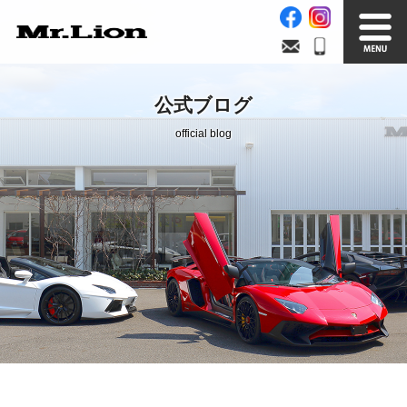
Stock List
Trade In
公式ブログ
在庫車情報
買取無料査定
official blog
Factory
Our Service
自社工場
サービス案内
Official Blog
Company info.
公式ブログ
会社案内