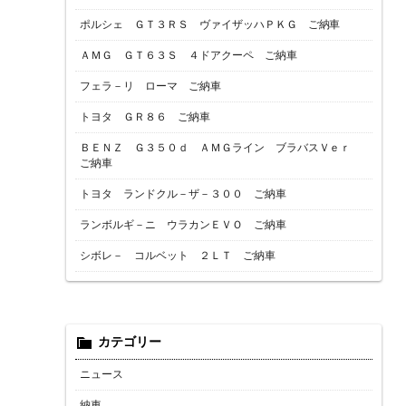
ポルシェ ＧＴ３ＲＳ ヴァイザッハＰＫＧ ご納車
ＡＭＧ ＧＴ６３Ｓ ４ドアクーペ ご納車
フェラ－リ ローマ ご納車
トヨタ ＧＲ８６ ご納車
ＢＥＮＺ Ｇ３５０ｄ ＡＭＧライン ブラバスＶｅｒ
ご納車
トヨタ ランドクル－ザ－３００ ご納車
ランボルギ－ニ ウラカンＥＶＯ ご納車
シボレ－ コルベット ２ＬＴ ご納車
カテゴリー
ニュース
納車