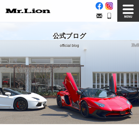
Stock List
Trade In
公式ブログ
在庫車情報
買取無料査定
official blog
Factory
Our Service
自社工場
サービス案内
Official Blog
Company info.
公式ブログ
会社案内