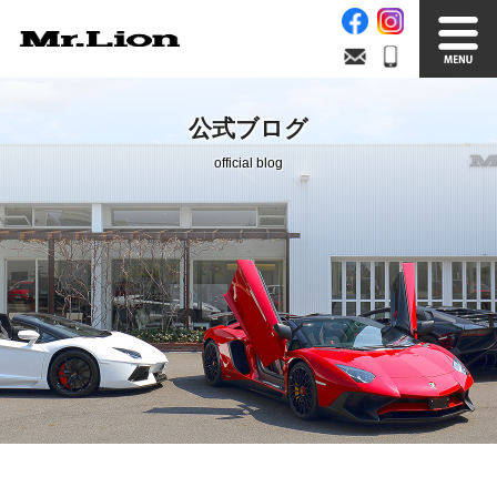
Stock List
Trade In
公式ブログ
在庫車情報
買取無料査定
official blog
Factory
Our Service
自社工場
サービス案内
Official Blog
Company info.
公式ブログ
会社案内