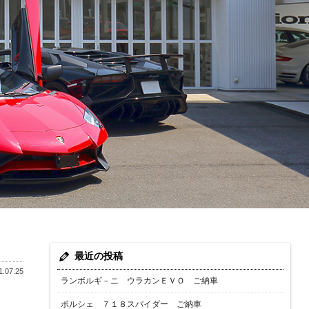
最近の投稿
.07.25
ランボルギ－ニ ウラカンＥＶＯ ご納車
ポルシェ ７１８スパイダー ご納車