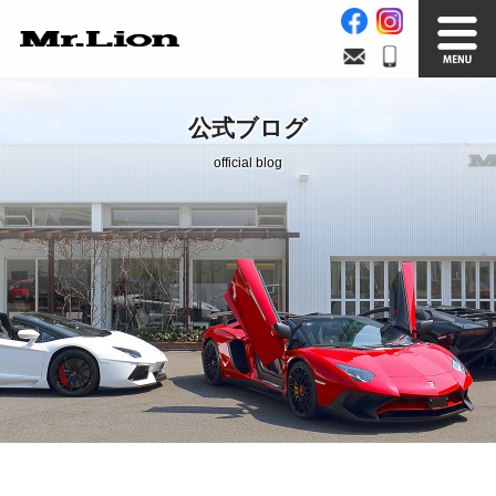
Stock List
Trade In
公式ブログ
在庫車情報
買取無料査定
official blog
Factory
Our Service
自社工場
サービス案内
Official Blog
Company info.
公式ブログ
会社案内