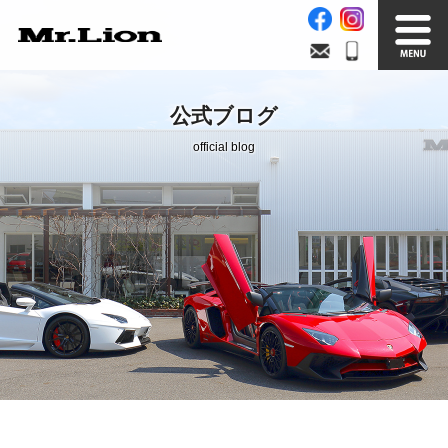
Stock List
Trade In
公式ブログ
在庫車情報
買取無料査定
official blog
Factory
Our Service
自社工場
サービス案内
Official Blog
Company info.
公式ブログ
会社案内