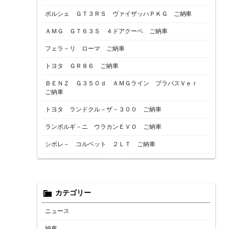
ポルシェ ＧＴ３ＲＳ ヴァイザッハＰＫＧ ご納車
ＡＭＧ ＧＴ６３Ｓ ４ドアクーペ ご納車
フェラ－リ ローマ ご納車
トヨタ ＧＲ８６ ご納車
ＢＥＮＺ Ｇ３５０ｄ ＡＭＧライン ブラバスＶｅｒ
ご納車
トヨタ ランドクル－ザ－３００ ご納車
ランボルギ－ニ ウラカンＥＶＯ ご納車
シボレ－ コルベット ２ＬＴ ご納車
カテゴリー
ニュース
納車