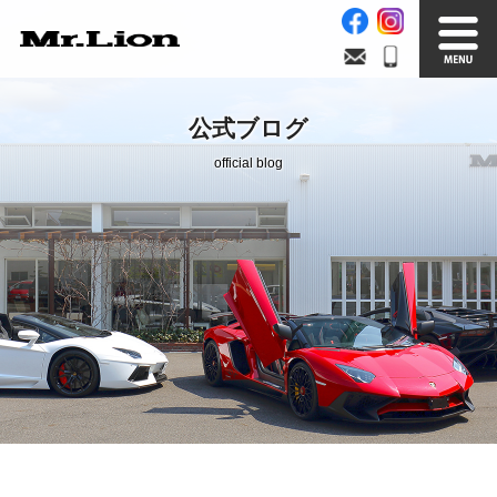
Stock List
Trade In
公式ブログ
在庫車情報
買取無料査定
official blog
Factory
Our Service
自社工場
サービス案内
Official Blog
Company info.
公式ブログ
会社案内