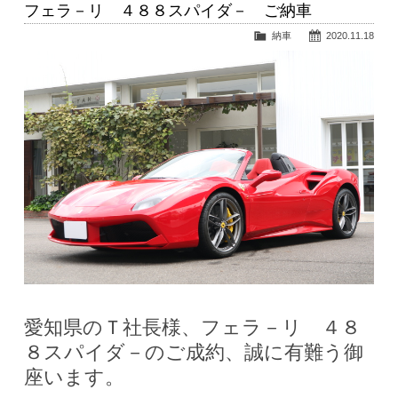
フェラ－リ ４８８スパイダ－ ご納車
納車
2020.11.18
愛知県のＴ社長様、フェラ－リ ４８
８スパイダ－のご成約、誠に有難う御
座います。