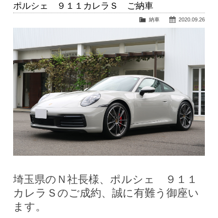
ポルシェ ９１１カレラＳ ご納車
納車
2020.09.26
埼玉県のＮ社長様、ポルシェ ９１１
カレラＳのご成約、誠に有難う御座い
ます。