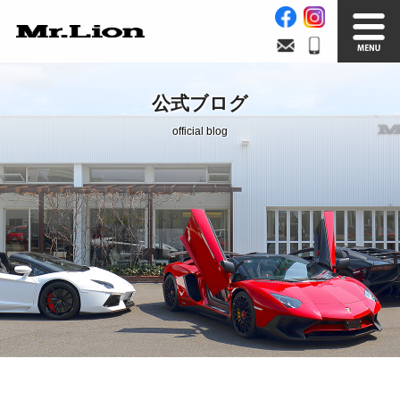
Stock List
Trade In
公式ブログ
在庫車情報
買取無料査定
official blog
Factory
Our Service
自社工場
サービス案内
Official Blog
Company info.
公式ブログ
会社案内