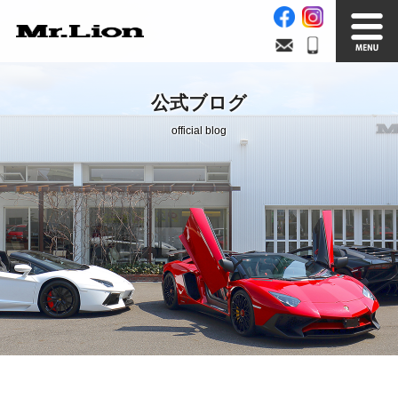
Stock List
Trade In
公式ブログ
在庫車情報
買取無料査定
official blog
Factory
Our Service
自社工場
サービス案内
Official Blog
Company info.
公式ブログ
会社案内