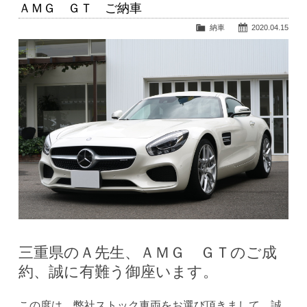
ＡＭＧ ＧＴ ご納車
納車
2020.04.15
三重県のＡ先生、ＡＭＧ ＧＴのご成
約、誠に有難う御座います。
この度は、弊社ストック車両をお選び頂きまして、誠