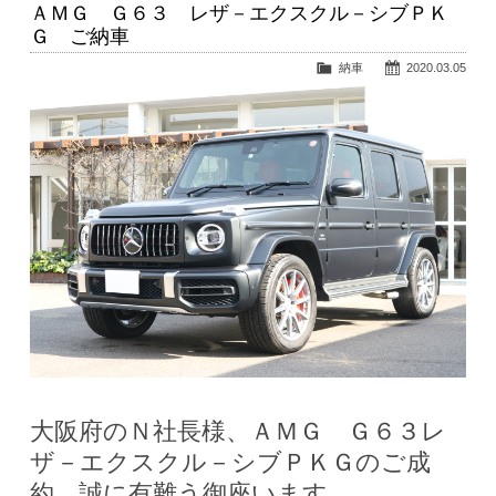
ＡＭＧ Ｇ６３ レザ－エクスクル－シブＰＫ
Ｇ ご納車
納車
2020.03.05
大阪府のＮ社長様、ＡＭＧ Ｇ６３レ
ザ－エクスクル－シブＰＫＧのご成
約、誠に有難う御座います。