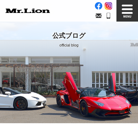
Stock List
Trade In
公式ブログ
在庫車情報
買取無料査定
official blog
Factory
Our Service
自社工場
サービス案内
Official Blog
Company info.
公式ブログ
会社案内