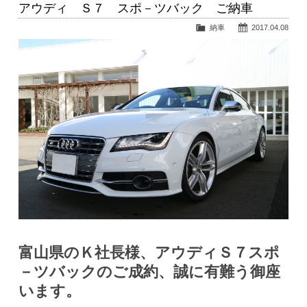
アウディ Ｓ７ スポ－ツバック ご納車
納車
2017.04.08
富山県のＫ社長様、アウディＳ７スポ
－ツバックのご成約、誠に有難う御座
います。