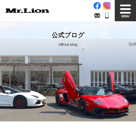
Stock List
Trade In
公式ブログ
在庫車情報
買取無料査定
official blog
Factory
Our Service
自社工場
サービス案内
Official Blog
Company info.
公式ブログ
会社案内