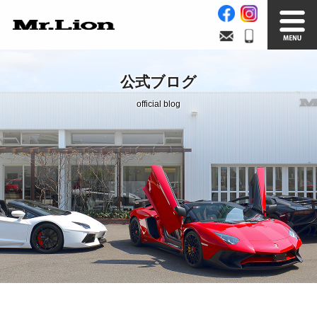
Stock List
Trade In
公式ブログ
在庫車情報
買取無料査定
official blog
Factory
Our Service
自社工場
サービス案内
Official Blog
Company info.
公式ブログ
会社案内