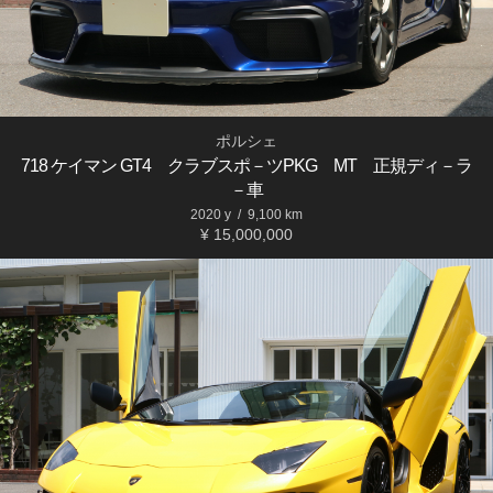
ポルシェ
718 ケイマン GT4 クラブスポ－ツPKG MT 正規ディ－ラ
－車
2020 y
/
9,100 km
¥ 15,000,000