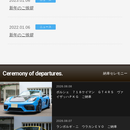
2023.01.06
新年のご挨拶
2022.01.06
ニュース
新年のご挨拶
Ceremony of departures.
納車セレモニー
2026.08.08
ポルシェ ７１８ケイマン ＧＴ４ＲＳ ヴァ
イザッハＰＫＧ ご納車
2026.08.07
ランボルギ－ニ ウラカンＥＶＯ ご納車