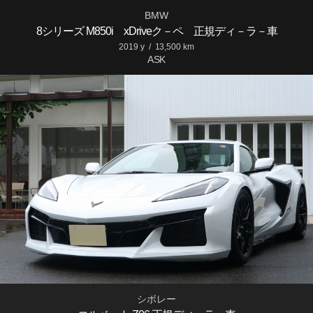
BMW
8シリーズ M850i xDriveク－ペ 正規ディ－ラ－車
2019 y
/
13,500 km
ASK
シボレー