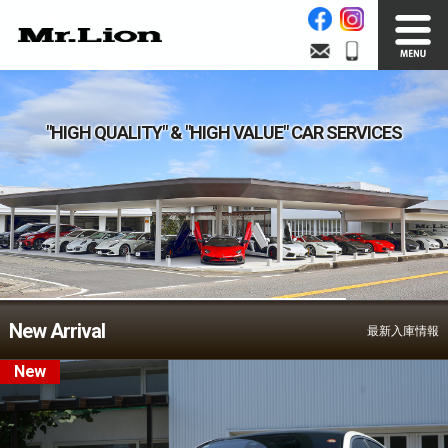
Stock List
Trade In
"HIGH QUALITY" & "HIGH VALUE" CAR SERVICES
在庫車情報
買取無料査定
Factory
Our Service
自社工場
サービス案内
Official Blog
Company info.
New Arrival
公式ブログ
会社案内
最新入庫情報
New