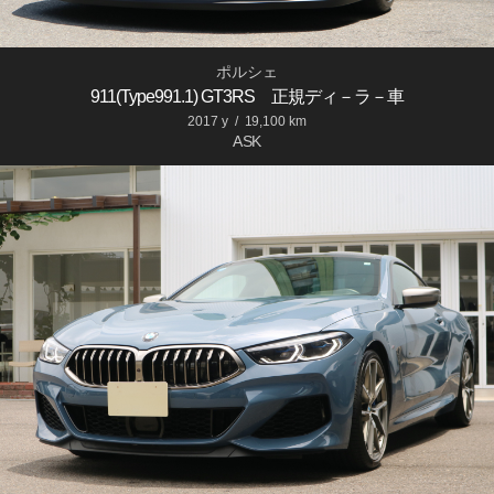
ポルシェ
911(Type991.1) GT3RS 正規ディ－ラ－車
2017 y
/
19,100 km
ASK